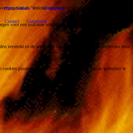
weergegeven als "Inhoud van derden" is ingeschakeld.
Photo Gallery
Trading dice
Contact
Guestbook
gen voor een uniforme uitstraling van de site, aangepast op de vraag
den verstrekt en de weergave van gepersonaliseerde advertenties door
ookies plaatsen, bijvoorbeeld om de activiteit van de gebruiker te