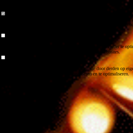
Cookie-instellingen
Deze website maakt gebruik van cookies om bezoekers een optimale ge
Technisch noodzakelijk
Deze cookies zijn noodzakelijk voor de werking van de website, bijvoo
van bezoekers.
Analytisch
Deze cookies worden gebruikt om de gebruikerservaring verder te optim
het volgen van de gebruikersactiviteit op verschillende websites.
Inhoud van derden
Deze website kan inhoud of functies aanbieden die door derden op eige
volgen of om hun aanbiedingen te personaliseren en te optimaliseren.
Weigeren
Accepteer alle
Opslaan