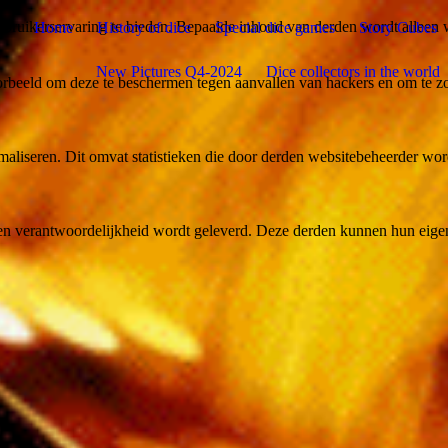
bruikerservaring te bieden. Bepaalde inhoud van derden wordt alleen 
Home
History of dice
Special dice games
Story Cubes
New Pictures Q4-2024
Dice collectors in the world
rbeeld om deze te beschermen tegen aanvallen van hackers en om te zor
aliseren. Dit omvat statistieken die door derden websitebeheerder wor
n verantwoordelijkheid wordt geleverd. Deze derden kunnen hun eigen c